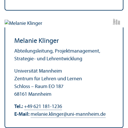
e
a
Bil
d:
A
n
n
L
o
g
u
Melanie Klinger
Abteilungs­leitung, Projekt­management,
Strategie- und Lehr­entwicklung
Universität Mannheim
Zentrum für Lehren und Lernen
Schloss – Raum EO 187
68161 Mannheim
Tel.:
+49 621 181-1236
E-Mail:
melanie.klinger
@
uni-mannheim.de