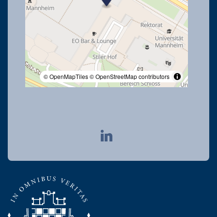
© OpenMapTiles
© OpenStreetMap contributors