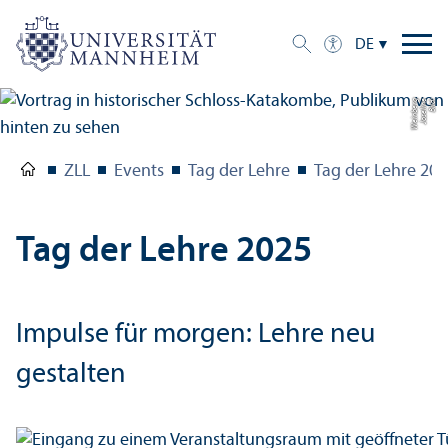
DE
g
Bil
d:
J
o
s
eli
n
e
W
ei
n
b
e
r
ZLL
Events
Tag der Lehre
Tag der Lehre 20
Tag der Lehre 2025
Impulse für morgen: Lehre neu
gestalten