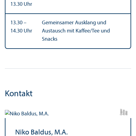
13.30 Uhr
13.30 –
Gemeinsamer Ausklang und
14.30 Uhr
Austausch mit Kaffee/
Tee und
Snacks
Kontakt
e
a
Bil
d:
A
n
n
L
o
g
u
Niko Baldus, M.A.