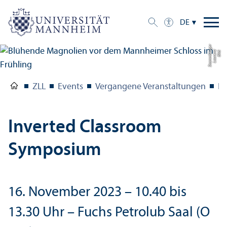
DE
r
Bil
d:
L
a
u
r
e
n
z
S
t
a
m
m
b
e
r
g
e
ZLL
Events
Vergangene Veranstaltungen
In
Inverted Classroom
Symposium
16. November 2023 – 10.40 bis
13.30 Uhr – Fuchs Petrolub Saal (O