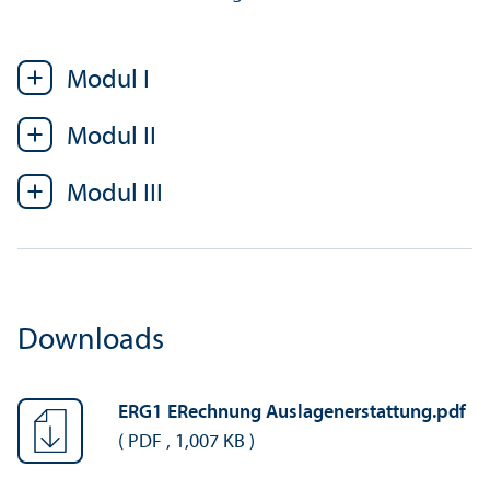
Modul I
Modul II
Modul III
Downloads
ERG1 ERechnung Auslagen­erstattung.pdf
(
PDF
,
1,007 KB
)