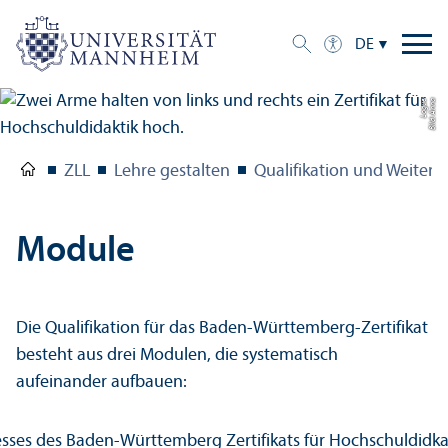
DE
e
Bil
d:
A
n
n
a
L
o
g
u
ZLL
Lehre gestalten
Qualifikation und Weiterb
Module
Die Qualifikation für das Baden-Württemberg-Zertifikat
besteht aus drei Modulen, die systematisch
aufeinander aufbauen: