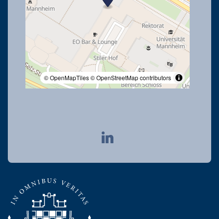
© OpenMapTiles
© OpenStreetMap contributors