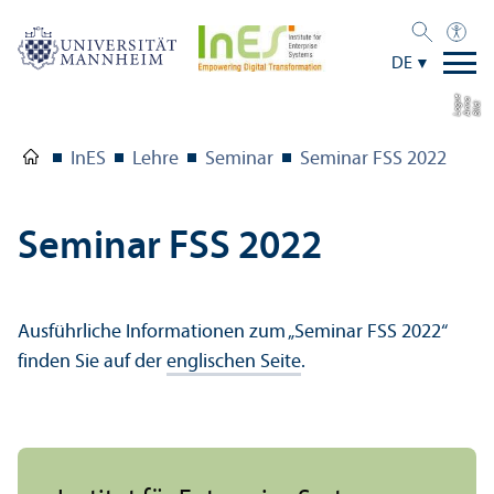
DE
e
a
Bil
d:
A
n
n
L
o
g
u
InES
Lehre
Seminar
Seminar FSS 2022
Seminar FSS 2022
Ausführliche Informationen zum „Seminar FSS 2022“
finden Sie auf der
englischen Seite
.