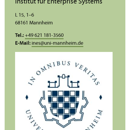
Institut für Enterprise Systems
L 15, 1–6
68161 Mannheim
Tel.:
+49 621 181-3560
E-Mail:
ines
@
uni-mannheim.de