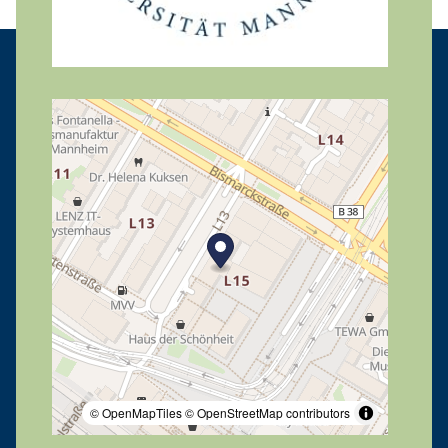
© OpenMapTiles
© OpenStreetMap contributors