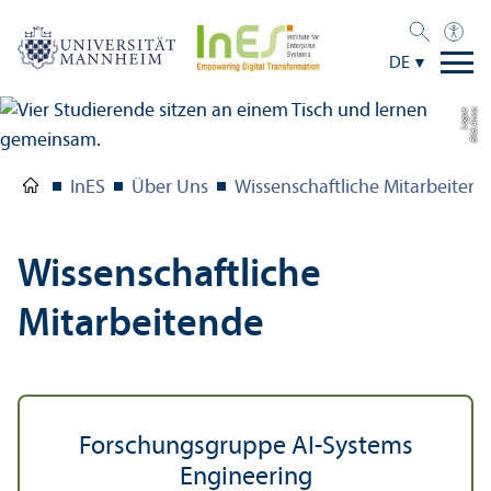
DE
e
Bil
d:
A
n
n
a
L
o
g
u
InES
Über Uns
Wissenschaft­liche Mitarbeiteri
Wissenschaft­liche
Mitarbeitende
Forschungs­gruppe AI-Systems
Engineering