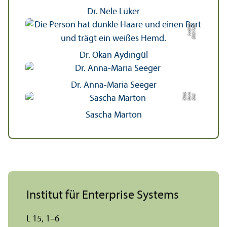
Dr. Nele Lüker
g
Bil
d:
F
eli
x
L
u
d
wi
Dr. Okan Aydingül
Dr. Anna-Maria Seeger
r
n
kl
Bil
d:
K
a
t
ri
Gl
ü
c
e
Sascha Marton
Institut für Enterprise Systems
L 15, 1–6