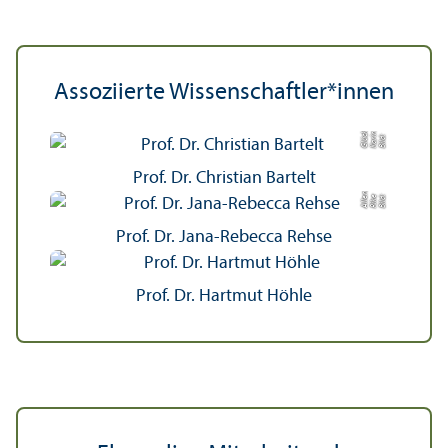
Assoziierte Wissenschaft­ler*innen
r
n
Bil
d:
K
a
ri
Gl
ü
c
kl
e
r
Prof. Dr. Christian Bartelt
Bil
d:
Ri
k
e
All
e
n
d
o
e
rf
e
Prof. Dr. Jana-Rebecca Rehse
Prof. Dr. Hartmut Höhle