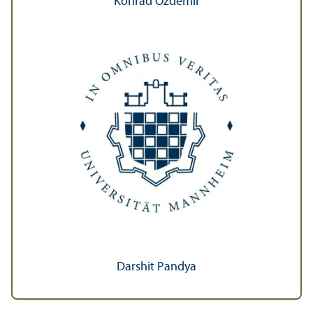
Konrad Özdemir
Darshit Pandya