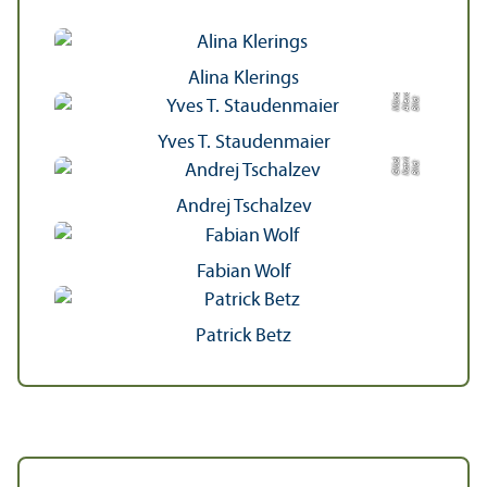
Alina Klerings
r
a
n
h
Bil
d:
Al
e
x
d
e
M
ü
n
c
Yves T. Staudenmaier
r
n
kl
Bil
d:
K
a
t
ri
Gl
ü
c
e
Andrej Tschalzev
Fabian Wolf
Patrick Betz