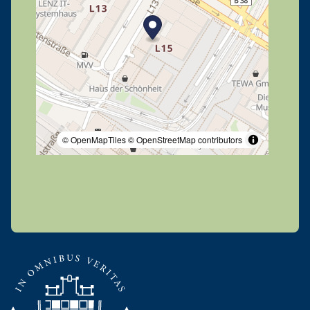
© OpenMapTiles
© OpenStreetMap contributors