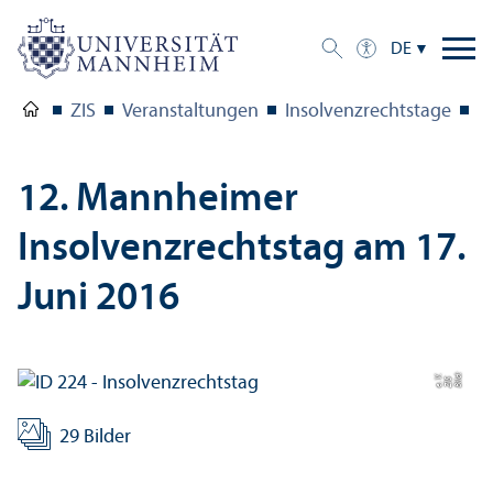
DE
ZIS
Veranstaltungen
Insolvenzrechts­tage
1
12. Mannheimer
Insolvenzrechts­tag am 17.
Juni 2016
d:
ZI
e.
V.
Bil
S
29 Bilder