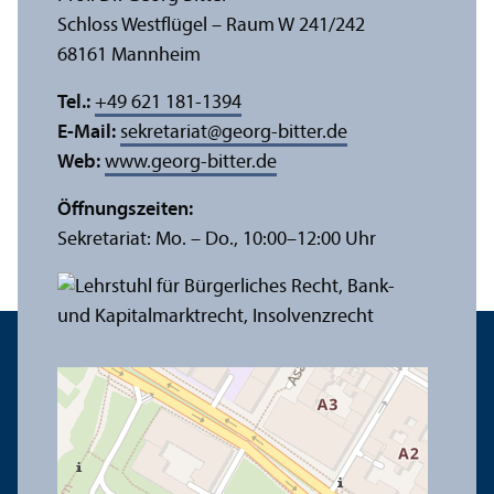
Schloss Westflügel – Raum W 241/
242
68161 Mannheim
Tel.:
+49 621 181-1394
E-Mail:
sekretariat
@
georg-bitter.de
Web:
www.georg-bitter.de
Öffnungs­zeiten:
Sekretariat: Mo. – Do., 10:00–12:00 Uhr