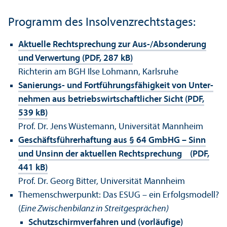
Programm des Insolvenzrechts­tages:
Aktuelle Rechts­prechung zur Aus-/Absonderung
und Verwertung (PDF, 287 kB)
Richterin am BGH Ilse Lohmann, Karlsruhe
Sanierungs- und Fortführungs­fähigkeit von Unter­
nehmen aus betriebs­wirtschaft­licher Sicht (PDF,
539 kB)
Prof. Dr. Jens Wüstemann, Universität Mannheim
Geschäfts­führerhaftung aus § 64 GmbHG – Sinn
und Unsinn der aktuellen Rechts­prechung (PDF,
441 kB)
Prof. Dr. Georg Bitter, Universität Mannheim
Themenschwerpunkt: Das ESUG – ein Erfolgs­modell?
(
Eine Zwischenbilanz in Streitgesprächen)
Schutz­schirm­verfahren und (vorläufige)