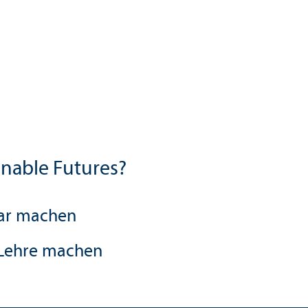
inable Futures?
bar machen
 Lehre machen