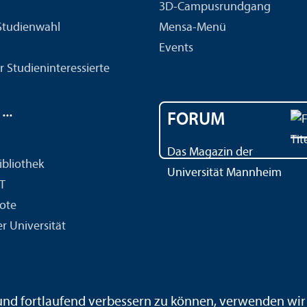
3D-Campusrundgang
 Studien­wahl
Mensa-Menü
Events
r Studien­interessierte
..
FORUM
Das Magazin der
ibliothek
Universität Mannheim
IT
ote
r Universität
ärdensprache
Leichte Sprache
Sitemap
Hausordnung
 und fortlaufend verbessern zu können, verwenden wi