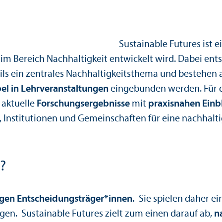
Sustainable Futures ist e
 im Bereich Nachhaltigkeit entwickelt wird. Dabei ent
s ein zentrales Nachhaltigkeits­thema und bestehen 
bel in Lehr­veranstaltungen
eingebunden werden. Für d
 aktuelle
Forschungs­ergebnisse
mit
praxisnahen Einb
en, Institutionen und Gemeinschaften für eine nachhal
?
igen Entscheidungs­träger*innen.
Sie spielen daher e
en. Sustainable Futures zielt zum einen darauf ab,
n