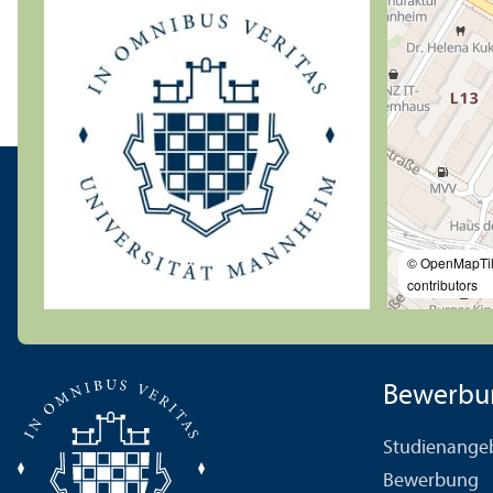
© OpenMapTi
contributors
Bewerbu
Studien­ange
Bewerbung