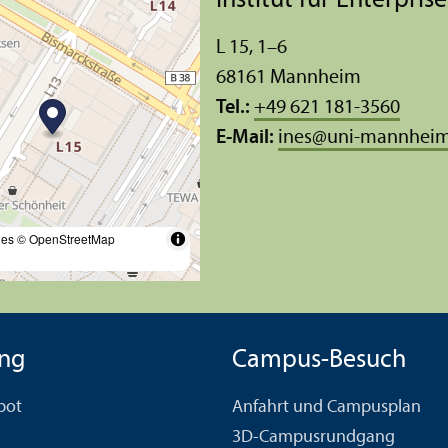
Institut für Enterpris
L 15, 1–6
68161 Mannheim
Tel.:
+49 621 181-3560
E-Mail:
ines
@
uni-mannheim
les
© OpenStreetMap
ng
Campus-Besuch
bot
Anfahrt und Campusplan
3D-Campusrundgang