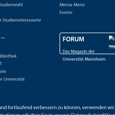
 Studien­wahl
Mensa-Menü
Events
r Studien­interessierte
..
FORUM
Das Magazin der
ibliothek
Universität Mannheim
IT
ote
r Universität
ärdensprache
Leichte Sprache
Sitemap
Hausordnung
 und fortlaufend verbessern zu können, verwenden wi