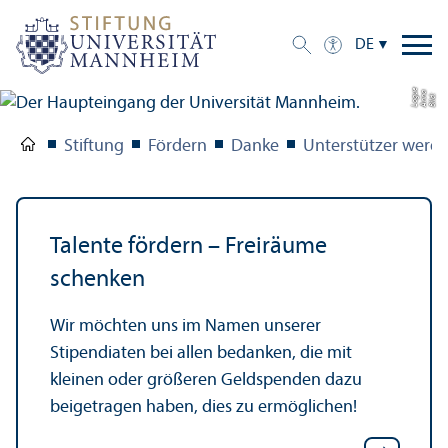
DE
e
a
Bil
d:
A
n
n
L
o
g
u
Stiftung
Fördern
Danke
Unter­stützer werd
Talente fördern – Freiräume
schenken
Wir möchten uns im Namen unserer
Stipendiaten bei allen bedanken, die mit
kleinen oder größeren Geldspenden dazu
beigetragen haben, dies zu ermöglichen!