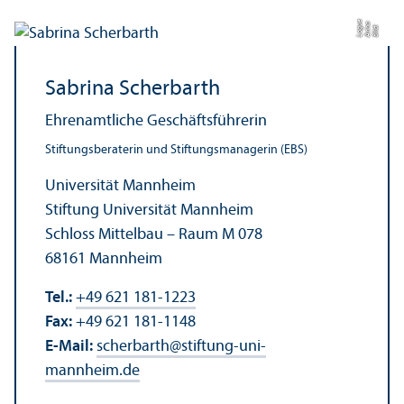
e
a
Bil
d:
A
n
n
L
o
g
u
Sabrina Scherbarth
Ehrenamtliche Geschäfts­führerin
Stiftungs­beraterin und Stiftungs­managerin (EBS)
Universität Mannheim
Stiftung Universität Mannheim
Schloss Mittelbau – Raum M 078
68161 Mannheim
Tel.:
+49 621 181-1223
Fax:
+49 621 181-1148
E-Mail:
scherbarth
@
stiftung-uni-
mannheim.de