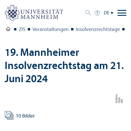
DE
ZIS
Veranstaltungen
Insolvenzrechts­tage
2
19. Mannheimer
Insolvenzrechts­tag am 21.
Juni 2024
z
o
Bil
d:
P
h
o
t
P
r
o
ß
wi
t
10 Bilder