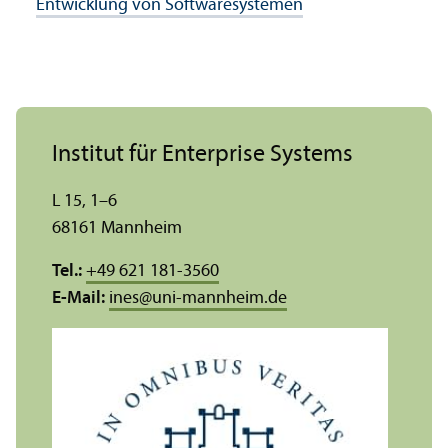
Entwicklung von Software­systemen
Institut für Enterprise Systems
L 15, 1–6
68161 Mannheim
Tel.:
+49 621 181-3560
E-Mail:
ines
@
uni-mannheim.de