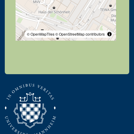
© OpenMapTiles
© OpenStreetMap contributors