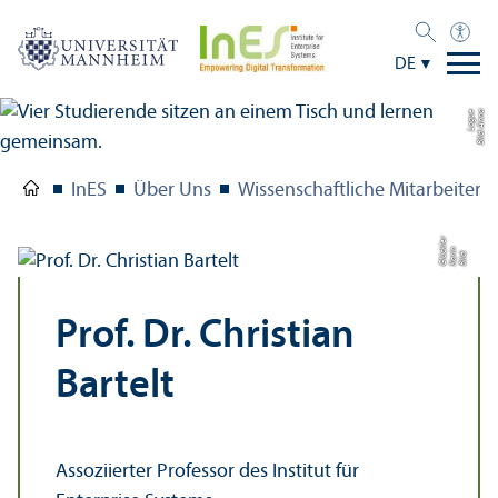
DE
e
Bil
d:
A
n
n
a
L
o
g
u
InES
Über Uns
Wissenschaft­liche Mitarbeiteri
r
n
Bil
d:
K
a
ri
Gl
ü
c
kl
e
Prof. Dr. Christian
Bartelt
Assoziierter Professor des Institut für