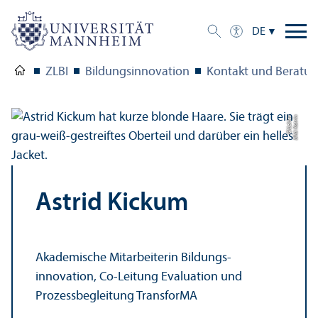
DE
ZLBI
Bildungs­innovation
Kontakt und Beratu
r
Bil
d:
K
a
t
ri
n
Gl
ü
c
kl
e
Astrid Kickum
Akademische Mitarbeiterin Bildungs­
innovation, Co-Leitung Evaluation und
Prozess­begleitung Trans­forMA