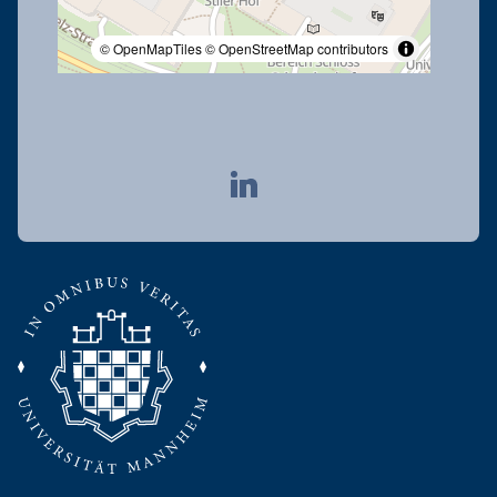
© OpenMapTiles
© OpenStreetMap contributors