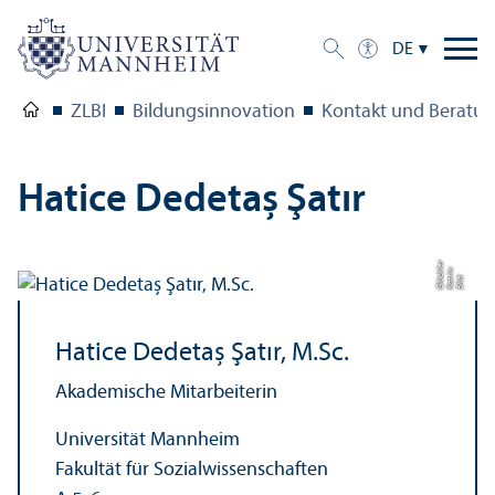
DE
ZLBI
Bildungs­innovation
Kontakt und Beratu
Hatice Dedetaș Şatır
r
n
kl
Bil
d:
K
a
t
ri
Gl
ü
c
e
Hatice Dedetaș Şatır, M.Sc.
Akademische Mitarbeiterin
Universität Mannheim
Fakultät für Sozial­wissenschaften