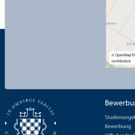
© OpenMapTi
contributors
Bewerbu
Studien­ange
Bewerbung