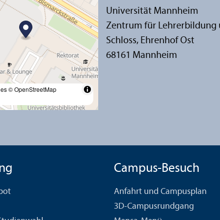
Universität Mannheim
Zentrum für Lehr­erbildung
Schloss, Ehrenhof Ost
68161 Mannheim
les
© OpenStreetMap
ng
Campus-Besuch
bot
Anfahrt und Campusplan
3D-Campusrundgang