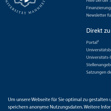
Hilfe bei der
Finanzierung
Newsletter fü
Direkt zu .
Portal²
Universitäts­b
Universitäts-
Stellenangeb
Satzungen de
Kontakt
Impressum
Datenschutz
Barrierefreiheit
Geb
Um unsere Webseite für Sie optimal zu gestalten
Sicherheit und Notfälle
speichern anonyme Nutzungs­daten. Weitere Infor