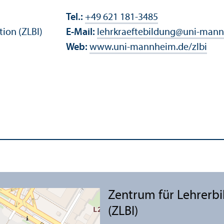
Tel.:
+49 621 181-3485
tion (ZLBI)
E-Mail:
lehrkraeftebildung
@
uni-mann
Web:
www.uni-mannheim.de/zlbi
Zentrum für Lehr­erb
(ZLBI)