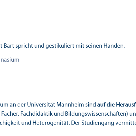
mnasium
sium an der Universität Mannheim sind
auf die Heraus
n Fächer, Fach­didaktik und Bildungs­wissenschaften) u
­igkeit und Heterogenität. Der Studien­gang vermitt