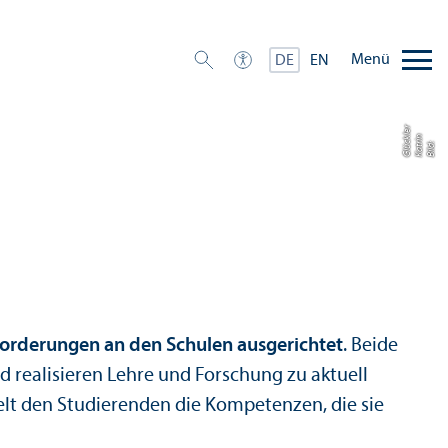
Menü
DE
EN
r
n
kl
Bil
d:
K
a
t
ri
Gl
ü
c
e
forderungen an den Schulen ausgerichtet
. Beide
nd realisieren Lehre und Forschung zu aktuell
elt den Studierenden die Kompetenzen, die sie