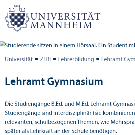
Universität
ZLBI
Lehr­erbildung
Lehr­amt Gy
Lehr­amt Gymnasium
Die Studien­gänge B.Ed. und M.Ed. Lehr­amt Gymna
Studien­gänge sind interdisziplinär (sie kombiniere
relevanten, schulbezogenen Themen, wie Mehrsprach
später als Lehr­kraft an der Schule benötigen.