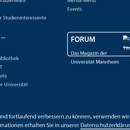
 Studien­wahl
Mensa-Menü
Events
r Studien­interessierte
..
FORUM
Das Magazin der
ibliothek
Universität Mannheim
IT
ote
r Universität
ärdensprache
Leichte Sprache
Sitemap
Hausordnung
 und fortlaufend verbessern zu können, verwenden wi
mationen erhalten Sie in unserer
Datenschutz­erkläru