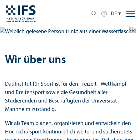
DE
e
a
Bil
d:
A
n
n
L
o
g
u
Wir über uns
Das Institut für Sport ist für den Freizeit-, Wettkampf-
und Breitensport sowie die Gesundheit aller
Studierenden und Beschäftigten der Universität
Mannheim zuständig.
Wir als Team planen, organisieren und entwickeln den
Hochschul­sport kontinuierlich weiter und suchen stets