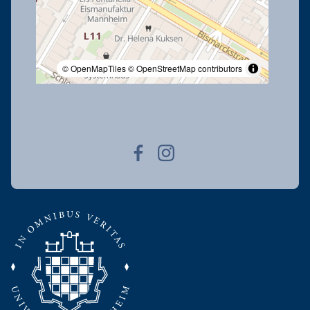
© OpenMapTiles
© OpenStreetMap contributors