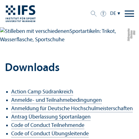
DE
s
Bil
d:
C
h
ri
s
t
o
s
Si
di
r
o
p
o
ul
o
Downloads
Action Camp Südrankreich
Anmelde- und Teilnahmebedingungen
Anmeldung für Deutsche Hochschul­meisterschaften
Antrag Über­lassung Sportanlagen
Code of Conduct Teilnehmende
Code of Conduct Übungs­leitende