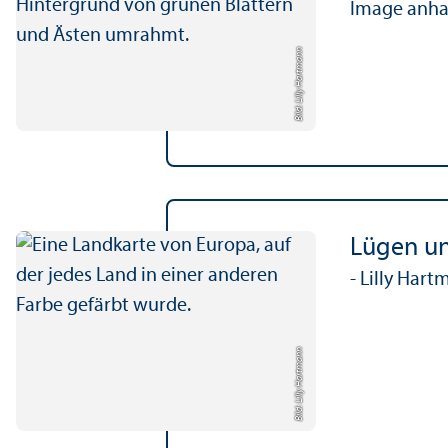
Image anhaf
Bild: Lilly Hartmann
Lügen un
- Lilly Har
Bild: Lilly Hartmann