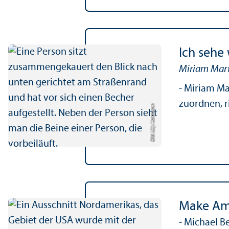
Ich sehe 
Miriam Mart
- Miriam Ma
zuordnen, r
Bild: Lilly Hartmann
Make Ame
- Michael B