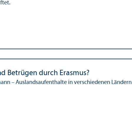
tet.
d Betrügen durch Erasmus?
tmann – Auslands­aufenthalte in verschiedenen Lände