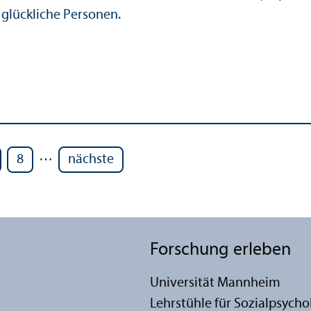
 glückliche Personen.
…
8
nächste
Forschung erleben
Universität Mannheim
Lehr­stühle für Sozialpsych