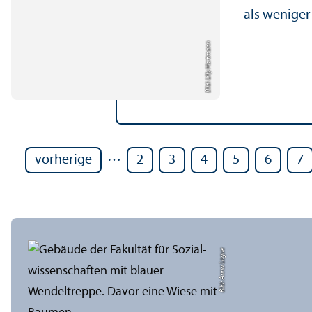
als weniger
Bild: Lilly Hartmann
…
vorherige
2
3
4
5
6
7
Bild: Anna Logue