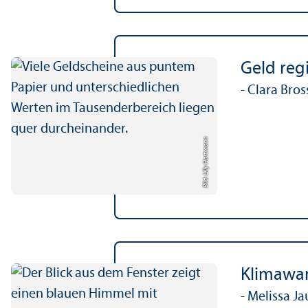
Geld reg
- Clara Br
Bild: Lilly Hartmann
Klimawan
- Melissa 