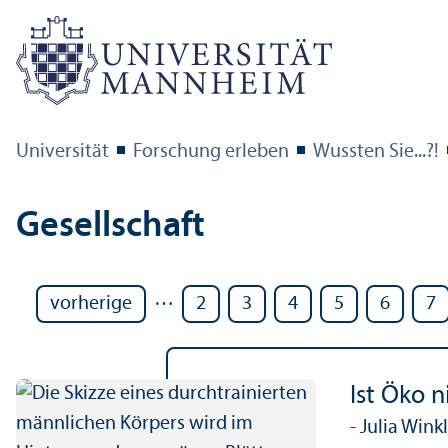
Universität
Forschung erleben
Wussten Sie...?!
Gesellschaft
…
vorherige
2
3
4
5
6
7
Ist Öko n
- Julia Win