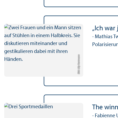
„Ich war
- Mathias T
Polarisieru
Bild: Lilly Hartmann
The winne
- Fabienne 