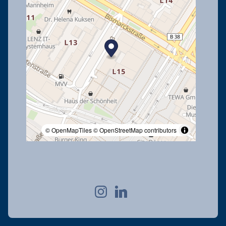
© OpenMapTiles
© OpenStreetMap contributors