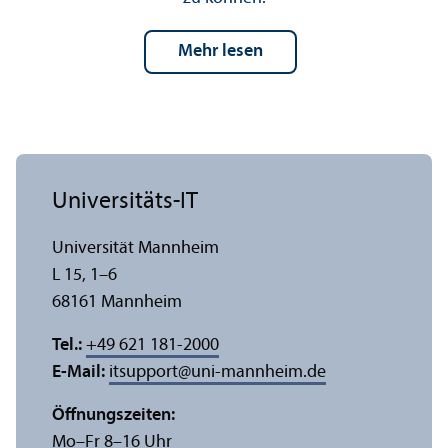
mehr lesen
Universitäts-IT
Universität Mannheim
L 15, 1–6
68161 Mannheim
Tel.:
+49 621 181-2000
E-Mail:
itsupport
@
uni-mannheim.de
Öffnungs­zeiten:
Mo–Fr 8–16 Uhr