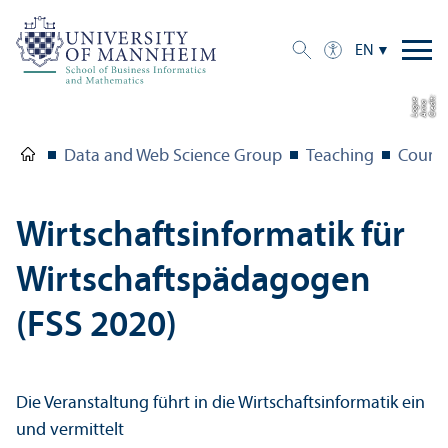
EN
C
r
e
t:
A
n
n
L
o
g
e
di
a
u
Data and Web Science Group
Teaching
Course
Wirtschaftsinformatik für
Wirtschaftspädagogen
(FSS 2020)
Die Veranstaltung führt in die Wirtschaftsinformatik ein
und vermittelt