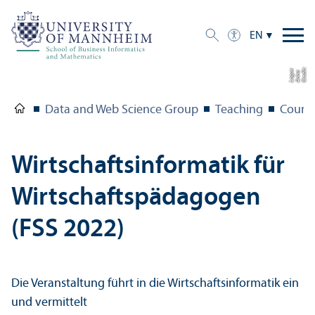
EN
C
r
e
t:
A
n
n
L
o
g
e
di
a
u
Data and Web Science Group
Teaching
Course
Wirtschaftsinformatik für
Wirtschaftspädagogen
(FSS 2022)
Die Veranstaltung führt in die Wirtschaftsinformatik ein
und vermittelt