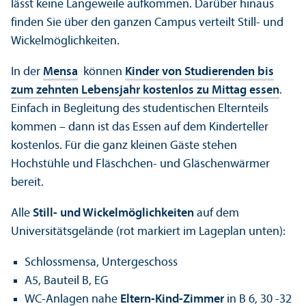
lässt keine Langeweile aufkommen. Darüber hinaus
finden Sie über den ganzen Campus verteilt Still- und
Wickel­möglichkeiten.
In der
Mensa
können
Kinder von Studierenden bis
zum zehnten Lebens­jahr kostenlos zu Mittag essen
.
Einfach in Begleitung des studentischen Elternteils
kommen – dann ist das Essen auf dem Kinderteller
kostenlos. Für die ganz kleinen Gäste stehen
Hochstühle und Fläschchen- und Gläschenwärmer
bereit.
Alle
Still- und Wickel­möglichkeiten
auf dem
Universitäts­gelände (rot markiert im Lageplan unten):
Schlossmensa, Unter­geschoss
A5, Bauteil B, EG
WC-Anlagen nahe
Eltern-Kind-Zimmer
in B 6, 30 -32