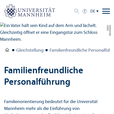
DE
r
Bil
d:
S
t
ef
a
ni
e
Ei
c
hl
e
Gleich­stellung
Familien­freundliche Personalfüh
Familien­freundliche
Personalführung
Familien­orientierung bedeutet für die Universität
Mannheim mehr als die Einführung von