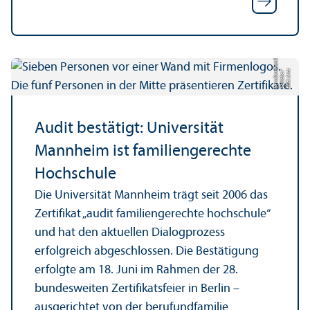
e
Bil
d:
J
e
s
S
c
hi
c
k
e
/
b
e
r
uf
u
n
df
a
mili
n
Audit bestätigt: Universität
Mannheim ist familien­gerechte
Hochschule
Die Universität Mannheim trägt seit 2006 das
Zertifikat „audit familien­gerechte hochschule“
und hat den aktuellen Dialogprozess
erfolgreich abgeschlossen. Die Bestätigung
erfolgte am 18. Juni im Rahmen der 28.
bundes­weiten Zertifikatsfeier in Berlin –
ausgerichtet von der berufundfamilie