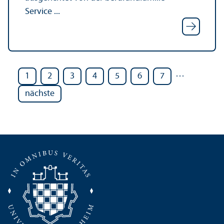
Service ...
…
1
2
3
4
5
6
7
nächste