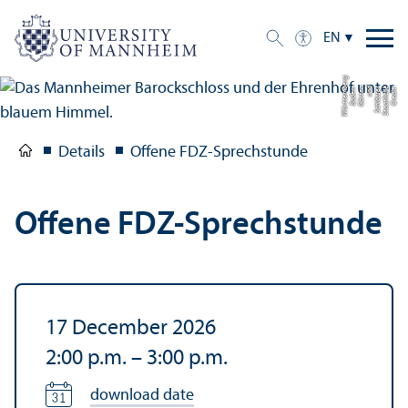
EN
g
C
r
e
di
t:
S
t
a
a
tli
c
h
e
S
c
hl
ö
s
s
e
r
u
n
d
G
ä
r
t
e
n
B
a
d
e
n-
W
ü
r
t
t
e
m
b
e
r
Details
Offene FDZ-Sprechstunde
Offene FDZ-Sprechstunde
17 December 2026
2:00 p.m.
–
3:00 p.m.
download date