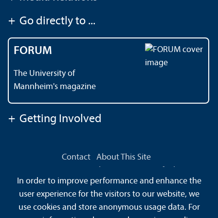
+
Go directly to ...
FORUM
The University of
Mannheim's magazine
+
Getting Involved
Contact
About This Site
Data Protection Declaration
Barrierefreiheit
In order to improve performance and enhance the
Sitemap
House Rules
Safety and Emergencies
user experience for the visitors to our website, we
use cookies and store anonymous usage data. For