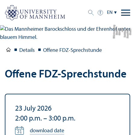
EN
g
C
r
e
di
t:
S
t
a
a
tli
c
h
e
S
c
hl
ö
s
s
e
r
u
n
d
G
ä
r
t
e
n
B
a
d
e
n-
W
ü
r
t
t
e
m
b
e
r
Details
Offene FDZ-Sprechstunde
Offene FDZ-Sprechstunde
23 July 2026
2:00 p.m.
–
3:00 p.m.
download date