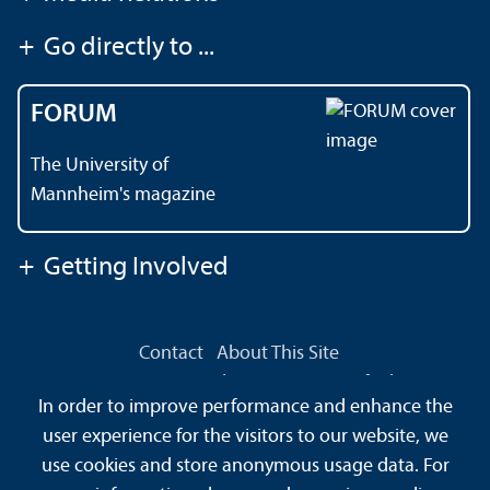
+
Go directly to ...
FORUM
The University of
Mannheim's magazine
+
Getting Involved
Contact
About This Site
Data Protection Declaration
Barrierefreiheit
In order to improve performance and enhance the
Sitemap
House Rules
Safety and Emergencies
user experience for the visitors to our website, we
use cookies and store anonymous usage data. For