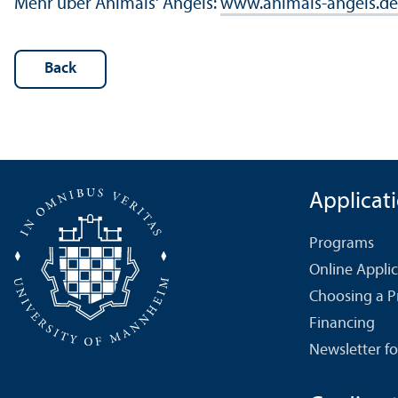
Mehr über Animals‘ Angels:
www.animals-angels.de
Back
Applicat
Programs
Online Appli
Choosing a 
Financing
Newsletter fo