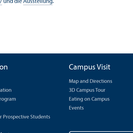
/
und die
Ausstellung
.
ion
Campus Visit
Map and Directions
cation
3D Campus Tour
Program
Eating on Campus
Events
r Prospective Students