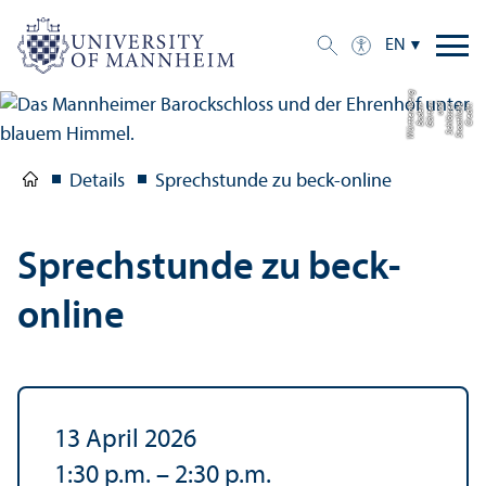
EN
g
C
r
e
di
t:
S
t
a
a
tli
c
h
e
S
c
hl
ö
s
s
e
r
u
n
d
G
ä
r
t
e
n
B
a
d
e
n-
W
ü
r
t
t
e
m
b
e
r
Details
Sprechstunde zu beck-online
Sprechstunde zu beck-
online
13 April 2026
1:30 p.m.
–
2:30 p.m.