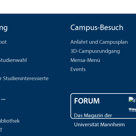
ng
Campus-Besuch
bot
Anfahrt und Campusplan
3D-Campusrundgang
 Studien­wahl
Mensa-Menü
Events
r Studien­interessierte
..
FORUM
Das Magazin der
ibliothek
Universität Mannheim
IT