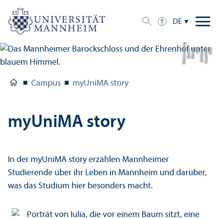
DE
g
Bil
d:
S
t
a
a
tli
c
h
e
S
c
hl
ö
s
s
e
r
u
n
d
G
ä
r
t
e
n
B
a
d
e
n-
W
ü
r
t
t
e
m
b
e
r
Campus
myUniMA story
myUniMA story
In der myUniMA story erzählen Mannheimer
Studierende über ihr Leben in Mannheim und darüber,
was das Studium hier besonders macht.