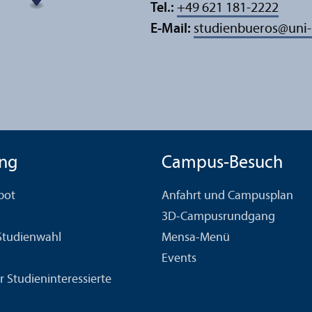
Tel.:
+49 621 181-2222
E-Mail:
studienbueros
@
uni
ng
Campus-Besuch
bot
Anfahrt und Campusplan
3D-Campusrundgang
 Studien­wahl
Mensa-Menü
Events
r Studien­interessierte