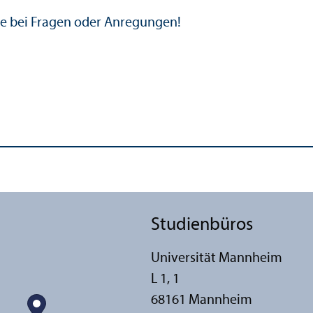
rne bei Fragen oder Anregungen!
Studien­büros
Universität Mannheim
L 1, 1
68161 Mannheim