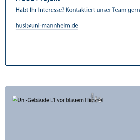
Habt Ihr Interesse? Kontaktiert unser Team ge
husl
@
uni-mannheim.de
a
di
Bil
d:
Eli
s
a
B
e
r
c