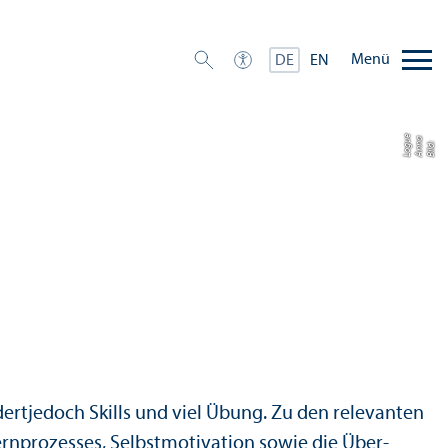
Menü
DE
EN
e
a
u
Bil
d:
A
n
n
L
o
g
dert
jedoch Skills und viel Übung. Zu den relevanten
rnprozesses, Selbstmotivation sowie die Über­