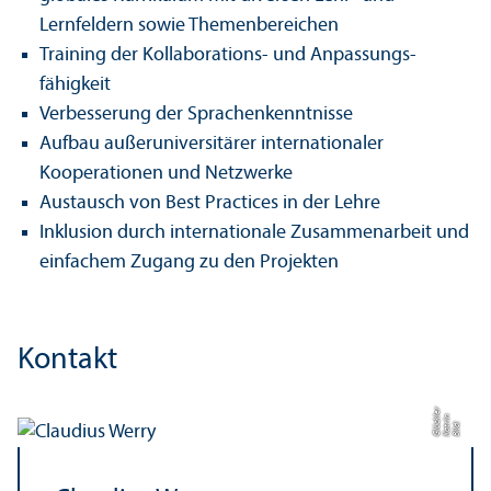
Lernfeldern sowie Themen­bereichen
Training der Kollaborations- und Anpassungs­
fähigkeit
Verbesserung der Sprach­en­kenntnisse
Aufbau außeruniversitärer internationaler
Kooperationen und Netzwerke
Austausch von Best Practices in der Lehre
Inklusion durch internationale Zusammenarbeit und
einfachem Zugang zu den Projekten
Kontakt
r
n
kl
Bil
d:
K
a
t
ri
Gl
ü
c
e