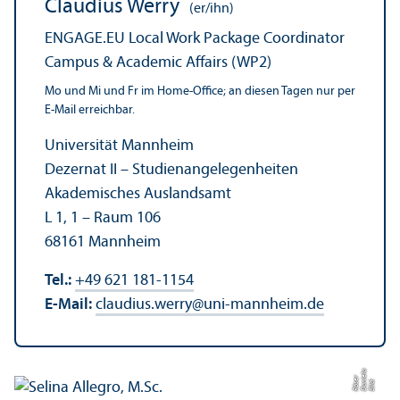
Claudius Werry
(er/ihn)
ENGAGE.EU Local Work Package Coordinator
Campus & Academic Affairs (WP2)
Mo und Mi und Fr im Home-Office; an diesen Tagen nur per
E-Mail erreichbar.
Universität Mannheim
Dezernat II – Studien­angelegenheiten
Akademisches Auslands­amt
L 1, 1 – Raum 106
68161 Mannheim
Tel.:
+49 621 181-1154
E-Mail:
claudius.werry
@
uni-mannheim.de
a
r
Bil
d:
D
a
ni
el
R
ö
s
e