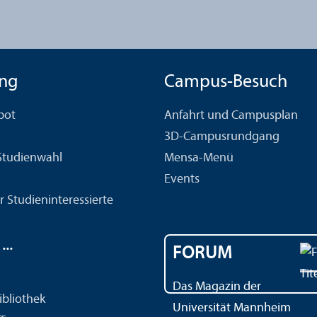
ng
Campus-Besuch
bot
Anfahrt und Campusplan
3D-Campusrundgang
 Studien­wahl
Mensa-Menü
Events
r Studien­interessierte
..
FORUM
Das Magazin der
ibliothek
Universität Mannheim