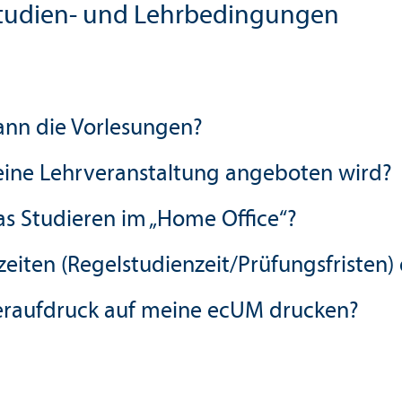
Studien- und Lehr­bedingungen
nn die Vorlesungen?
eine Lehr­veranstaltung angeboten wird?
as Studieren im „Home Office“?
eiten (Regel­studien­zeit/Prüfungs­fristen
teraufdruck auf meine ecUM drucken?