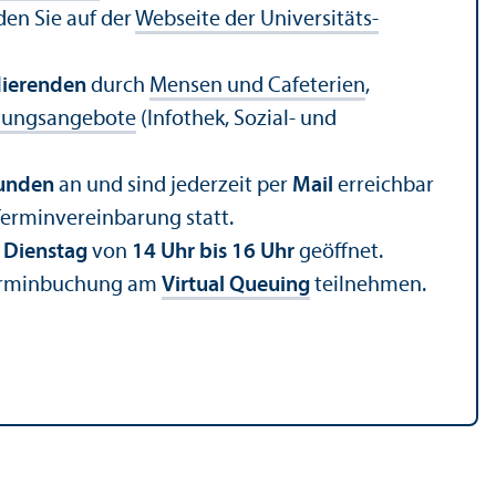
en Sie auf der
Webseite der Universitäts­
dierenden
durch
Mensen und Cafeterien
,
tungs­angebote
(Infothek, Sozial- und
unden
an und sind jederzeit per
Mail
erreichbar
Termin­vereinbarung statt.
d
Dienstag
von
14 Uhr bis 16 Uhr
geöffnet.
erminbuchung am
Virtual Queuing
teilnehmen.