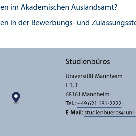
nnen im Akademischen Auslands­amt?
nen in der Bewerbungs- und Zulassungs­ste
Studien­büros
Universität Mannheim
L 1, 1
68161 Mannheim
Tel.:
+49 621 181-2222
E-Mail:
studienbueros
@
uni