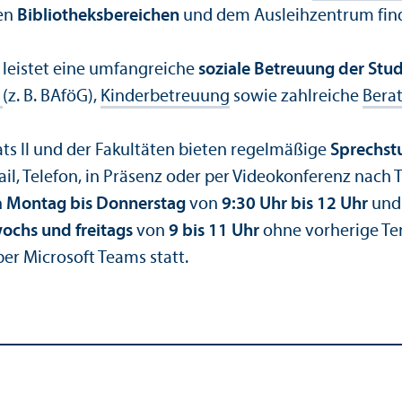
en
Bibliotheks­bereichen
und dem Ausleihzentrum find
eistet eine umfangreiche
soziale Betreuung der Stu
g
(z. B. BAföG),
Kinderbetreuung
sowie zahlreiche
Bera
ts II und der Fakultäten bieten regelmäßige
Sprechst
il, Telefon, in Präsenz oder per Videokonferenz nach 
n
Montag bis Donnerstag
von
9:30 Uhr bis 12 Uhr
un
ochs und freitags
von
9 bis 11 Uhr
ohne vorherige T
er Microsoft Teams statt.