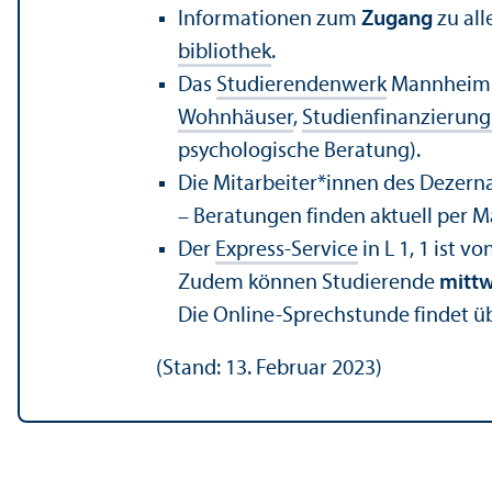
Informationen zum
Zugang
zu all
bibliothek
.
Das
Studierenden­werk
Mannheim l
Wohnhäuser
,
Studien­finanzierun
psychologische Beratung).
Die Mitarbeiter*innen des Dezerna
– Beratungen finden aktuell per Ma
Der
Express-Service
in L 1, 1 ist vo
Zudem können Studierende
mittw
Die Online-Sprechstunde findet üb
(Stand: 13. Februar 2023)