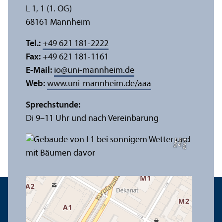
L 1, 1 (1. OG)
68161 Mannheim
Tel.:
+49 621 181-2222
Fax:
+49 621 181-1161
E-Mail:
io
@
uni-mannheim.de
Web:
www.uni-mannheim.de/aaa
Sprechstunde:
Di 9–11 Uhr und nach Vereinbarung
n
Bil
d:
Y
e
F
u
n
g
T
c
h
e