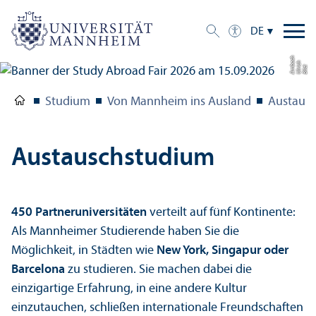
DE
h
h
a
Bil
d:
Ul
ri
c
A
m
b
c
Studium
Von Mannheim ins Ausland
Austaus
Austauschstudium
450 Partner­universitäten
verteilt auf fünf Kontinente:
Als Mannheimer Studierende haben Sie die
Möglichkeit, in Städten wie
New York, Singapur oder
Barcelona
zu studieren. Sie machen dabei die
einzigartige Erfahrung, in eine andere Kultur
einzutauchen, schließen internationale Freundschaften