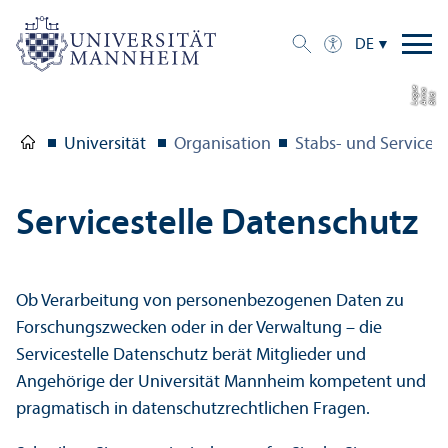
DE
e
a
Bil
d:
A
n
n
L
o
g
u
Universität
Organisation
Stabs- und Servicest
Servicestelle Datenschutz
Ob Verarbeitung von personenbezogenen Daten zu
Forschungs­zwecken oder in der Verwaltung – die
Servicestelle Datenschutz berät Mitglieder und
Angehörige der Universität Mannheim kompetent und
pragmatisch in datenschutz­rechtlichen Fragen.