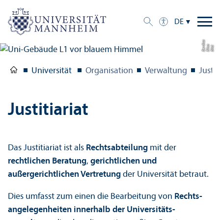
DE
a
di
Bil
d:
Eli
s
a
B
e
r
c
Universität
Organisation
Verwaltung
Justit
Justitiariat
Das Justitiariat ist als
Rechts­abteilung
mit der
rechtlichen Beratung
,
gerichtlichen und
außergerichtlichen Vertretung
der Universität betraut.
Dies umfasst zum einen die Bearbeitung von
Rechts­
angelegenheiten innerhalb der Universitäts­