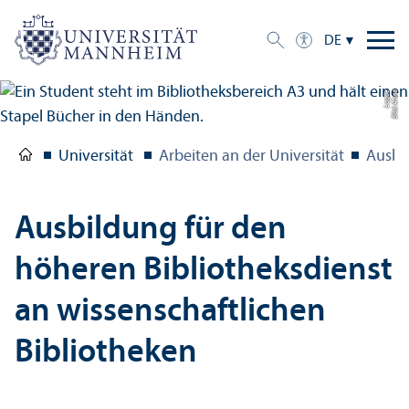
DE
e
Bil
d:
A
n
n
a
L
o
g
u
Universität
Arbeiten an der Universität
Ausbi
Ausbildung für den
höheren Bibliotheksdienst
an wissenschaft­lichen
Bibliotheken