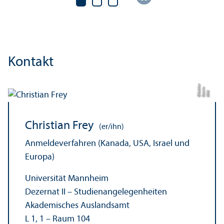
Kontakt
r
n
kl
Bil
d:
K
a
t
ri
Gl
ü
c
e
Christian Frey
(er/ihn)
Anmelde­verfahren (Kanada, USA, Israel und
Europa)
Universität Mannheim
Dezernat II – Studien­angelegenheiten
Akademisches Auslands­amt
L 1, 1 – Raum 104