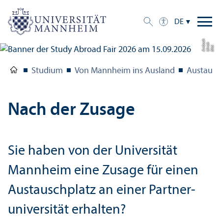
DE
h
h
a
Bil
d:
Ul
ri
c
A
m
b
c
Studium
Von Mannheim ins Ausland
Austaus
Nach der Zusage
Sie haben von der Universität
Mannheim eine Zusage für einen
Austauschplatz an einer Partner­
universität erhalten?