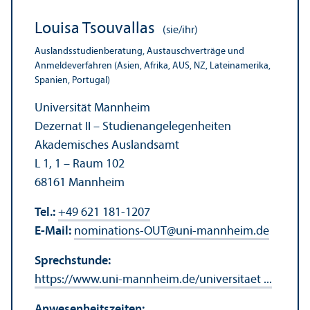
Louisa Tsouvallas
(sie/ihr)
Auslands­studien­beratung, Austauschverträge und
Anmelde­verfahren (Asien, Afrika, AUS, NZ, Lateinamerika,
Spanien, Portugal)
Universität Mannheim
Dezernat II – Studien­angelegenheiten
Akademisches Auslands­amt
L 1, 1 – Raum 102
68161 Mannheim
Tel.:
+49 621 181-1207
E-Mail:
nominations-OUT
@
uni-mannheim.de
Sprechstunde:
https://www.uni-mannheim.de/universitaet ...
Anwesenheits­zeiten: