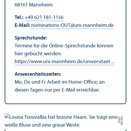
68161 Mannheim
Tel.:
+49 621 181-1156
E-Mail:
nominations-OUT
@
uni-mannheim.de
Sprechstunde:
Termine für die Online-Sprechstunde können
hier gebucht werden:
https://www.uni-mannheim.de/universitaet ...
Anwesenheits­zeiten:
Mo, Do und Fr Arbeit im Home-Office; an
diesen Tagen nur per E-Mail erreichbar.
r
Bil
d:
J
uli
a
G
ei
g
e