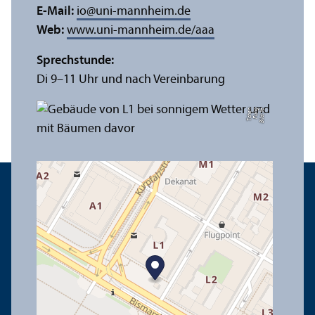
E-Mail:
io
@
uni-mannheim.de
Web:
www.uni-mannheim.de/aaa
Sprechstunde:
Di 9–11 Uhr und nach Vereinbarung
n
Bil
d:
Y
e
F
u
n
g
T
c
h
e