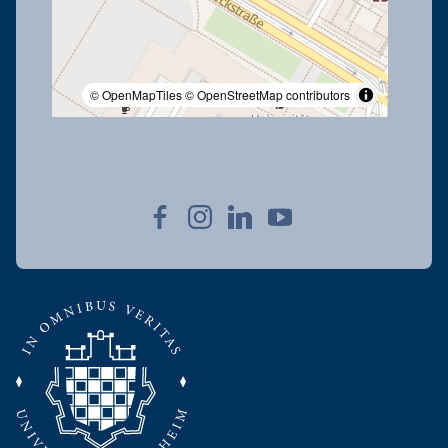
© OpenMapTiles
© OpenStreetMap contributors