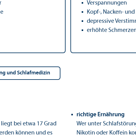
r
Verspannungen
me
Kopf-, Nacken- un
depressive Versti
erhöhte Schmerzem
hung und Schlafmedizin
richtige Ernährung
liegt bei etwa 17 Grad
Wer unter Schlafstörung
werden können und es
Nikotin oder Koffein k