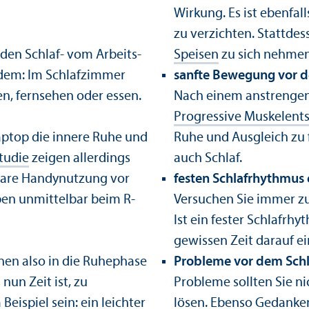
Wirkung. Es ist ebenfal
zu verzichten. Stattdes
den Schlaf- vom Arbeits­
Speisen
zu sich nehmen
rdem: Im Schlafzimmer
sanfte Bewegung vor d
en, fernsehen oder essen.
Nach einem anstrenge
Progressive Muskelent
aptop die innere Ruhe und
Ruhe und Ausgleich zu 
tudie
zeigen allerdings
auch Schlaf.
lbare Handynutzung vor
festen Schlafrhythmus 
ben unmittelbar beim R­
Versuchen Sie immer zu
Ist ein fester Schlafrhy
gewissen Zeit darauf e
nen also in die Ruhe­phase
Probleme vor dem Schl
nun Zeit ist, zu
Probleme sollten Sie ni
eispiel sein: ein leichter
lösen. Ebenso Gedanken: