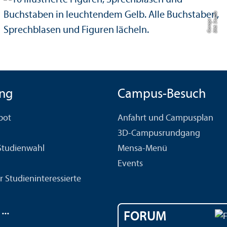
Bil
d:
S
t
di
o
G
a
r
a
g
u
e
ng
Campus-Besuch
bot
Anfahrt und Campusplan
3D-Campusrundgang
 Studien­wahl
Mensa-Menü
Events
r Studien­interessierte
..
FORUM