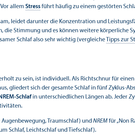
. Vor allem
Stress
führt häufig zu einem gestörten Schla
sam, leidet dar­unter die Konzentration und Leistungs
n, die Stimmung und es können weitere körperliche 
amer Schlaf also sehr wichtig (vergleiche
Tipps zur S
holt zu sein, ist individuell. Als Richtschnur für ein
s, gliedert sich der gesamte Schlaf in fünf Zyklus-Ab
NREM-Schlaf
in unter­schiedlichen Längen ab. Jeder Z
ivitäten.
lle Augenbewegung, Traumschlaf) und
NREM
für „Non R
chlaf, Leichtschlaf und Tiefschlaf).