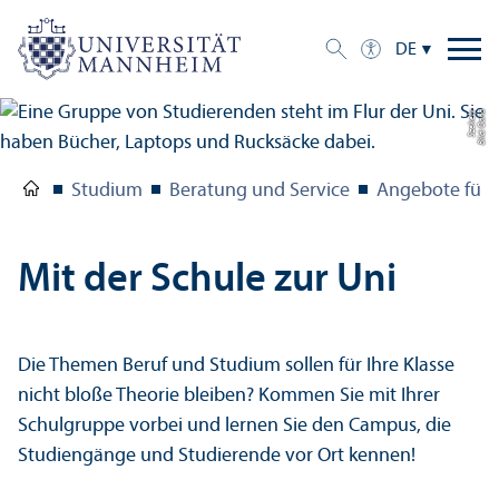
DE
y
Bil
d:
O
a
n
a
S
z
e
k
el
Studium
Beratung und Service
Angebote für 
Mit der Schule zur Uni
Die Themen Beruf und Studium sollen für Ihre Klasse
nicht bloße Theorie bleiben? Kommen Sie mit Ihrer
Schul­gruppe vorbei und lernen Sie den Campus, die
Studien­gänge und Studierende vor Ort kennen!