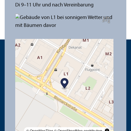
Di 9–11 Uhr und nach Vereinbarung
n
Bil
d:
Y
e
F
u
n
g
T
c
h
e
© OpenMapTiles
© OpenStreetMap contributors