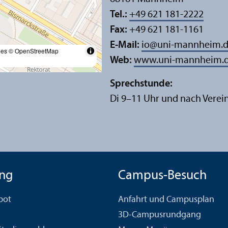
Tel.:
+49 621 181-2222
Fax:
+49 621 181-1161
E-Mail:
io
@
uni-mannheim.
les
© OpenStreetMap
Web:
www.uni-mannheim.d
Sprechstunde:
Di 9–11 Uhr und nach Vere
ng
Campus-Besuch
bot
Anfahrt und Campusplan
3D-Campusrundgang