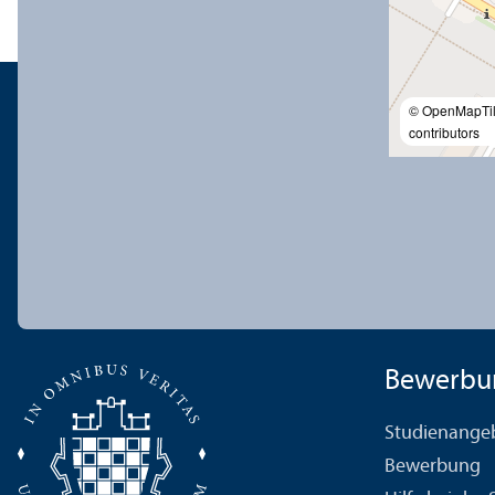
© OpenMapTi
contributors
Bewerbu
Studien­ange
Bewerbung