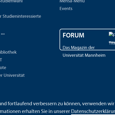
 Studien­wahl
Mensa-Menü
Events
r Studien­interessierte
..
FORUM
Das Magazin der
ibliothek
Universität Mannheim
IT
ote
r Universität
ärdensprache
Leichte Sprache
Sitemap
Hausordnung
 und fortlaufend verbessern zu können, verwenden wi
mationen erhalten Sie in unserer
Datenschutz­erkläru