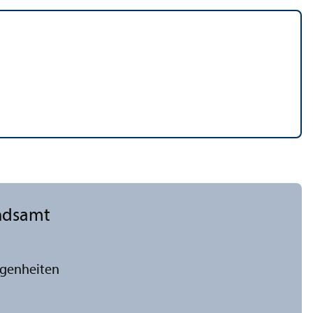
ds­amt
egenheiten