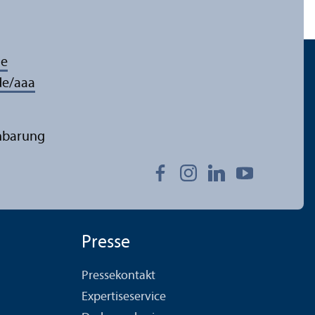
de
e/aaa
inbarung
Presse
Pressekontakt
Expertiseservice