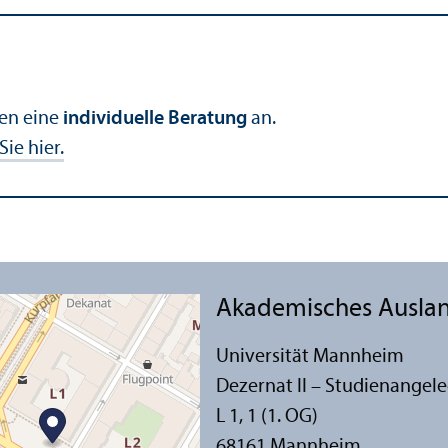
nen eine
individuelle Beratung
an.
ie hier.
Akademisches Auslan
Universität Mannheim
Dezernat II – Studien­angel
L 1, 1 (1. OG)
68161 Mannheim