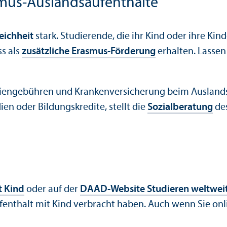
asmus-Auslands­aufenthalte
ich­heit
stark. Studierende, die ihr Kind oder ihre K
s als
zusätzliche Erasmus-Förderung
erhalten. Lassen
dien­gebühren und Kranken­versicherung beim Ausland
en oder Bildungs­kredite, stellt die
Sozial­beratung
des
t Kind
oder auf der
DAAD-Website Studieren weltweit
aufenthalt mit Kind verbracht haben. Auch wenn Sie o