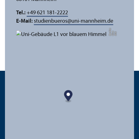
Tel.:
+49 621 181-2222
E-Mail:
studienbueros
@
uni-mannheim.de
a
di
Bil
d:
Eli
s
a
B
e
r
c