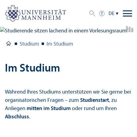
DE
e
a
Bil
d:
A
n
n
L
o
g
u
Studium
Im Studium
Im Studium
Während Ihres Studiums unter­stützen wir Sie gerne bei
organisatorischen Fragen – zum
Studien­start
, zu
Anliegen
mitten im Studium
oder rund um Ihren
Abschluss
.