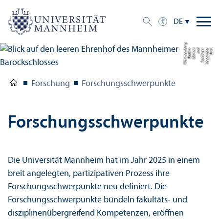
DE
g
Bil
d:
S
t
a
a
tli
c
h
e
S
c
hl
ö
s
s
e
r
u
n
d
G
ä
r
t
e
n
B
a
d
e
n-
W
ü
r
t
t
e
m
b
e
r
Forschung
Forschungs­schwerpunkte
Forschungs­schwerpunkte
Die Universität Mannheim hat im Jahr 2025 in einem
breit angelegten, partizipativen Prozess ihre
Forschungs­schwerpunkte neu definiert. Die
Forschungs­schwerpunkte bündeln fakultäts- und
disziplinen­übergreifend Kompetenzen, eröffnen