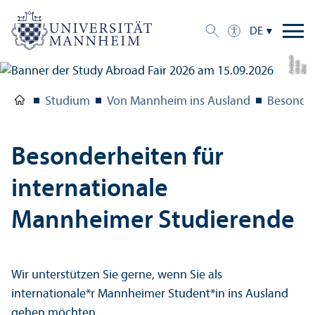
DE
h
h
a
Bil
d:
Ul
ri
c
A
m
b
c
Studium
Von Mannheim ins Ausland
Besonder
Besonderheiten für
internationale
Mannheimer Studierende
Wir unter­stützen Sie gerne, wenn Sie als
internationale*r Mannheimer Student*in ins Ausland
gehen möchten.