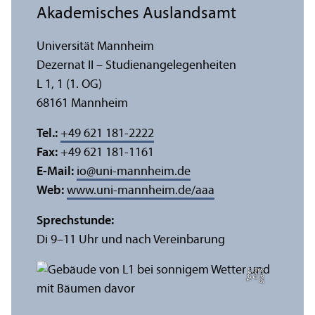
Akademisches Auslands­amt
Universität Mannheim
Dezernat II – Studien­angelegenheiten
L 1, 1 (1. OG)
68161 Mannheim
Tel.:
+49 621 181-2222
Fax:
+49 621 181-1161
E-Mail:
io
@
uni-mannheim.de
Web:
www.uni-mannheim.de/aaa
Sprechstunde:
Di 9–11 Uhr und nach Vereinbarung
n
Bil
d:
Y
e
F
u
n
g
T
c
h
e