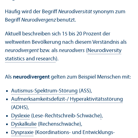
Häufig wird der Begriff
Neurodiversität
synonym zum
Begriff
Neurodivergenz
benutzt.
Aktuell beschreiben sich 15 bis 20 Prozent der
weltweiten Bevölkerung nach diesem Verständnis als
neurodivergent
bzw. als
neurodivers
(
Neurodiversity
statistics and research
).
Als
neurodivergent
gelten zum Beispiel Menschen mit:
Autismus-Spektrum-Störung
(ASS),
Aufmerksamkeits­defizit-/ Hyperaktivitätsstörung
(ADHS),
Dyslexie
(Lese-Rechts­chreib-Schwäche
)
,
Dyskalkulie
(Rechenschwäche),
Dyspraxie
(Koordinations- und Entwicklungs­