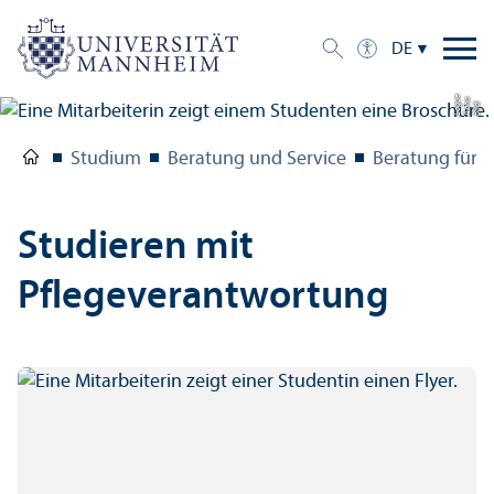
DE
e
a
Bil
d:
A
n
n
L
o
g
u
Studium
Beratung und Service
Beratung für 
Studieren mit
Pflegeverantwortung