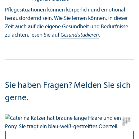
Pflegesituationen können körperlich und emotional
herausfordernd sein. Wie Sie lernen können, in dieser
Zeit auch auf die eigene Gesundheit und Bedürfnisse
zu achten, lesen Sie auf
Gesund studieren
.
Sie haben Fragen? Melden Sie sich
gerne.
r
Bil
d:
K
a
t
ri
n
Gl
ü
c
kl
e