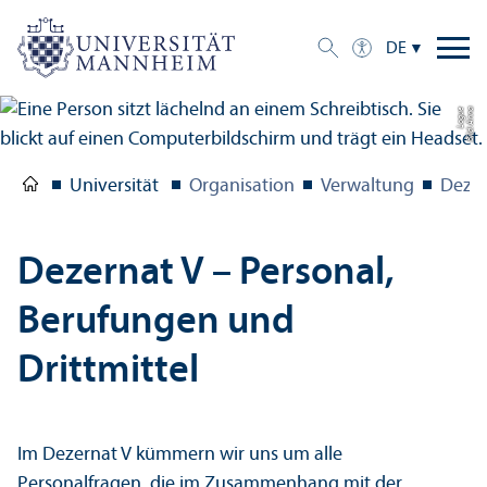
DE
e
Bil
d:
A
n
n
a
L
o
g
u
Universität
Organisation
Verwaltung
Dezer
Dezernat V – Personal,
Berufungen und
Drittmittel
Im Dezernat V kümmern wir uns um alle
Personalfragen, die im Zusammenhang mit der