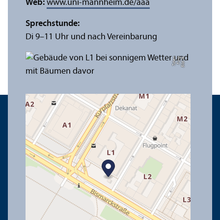
Web:
www.uni-mannheim.de/aaa
Sprechstunde:
Di 9–11 Uhr und nach Vereinbarung
n
Bil
d:
Y
e
F
u
n
g
T
c
h
e