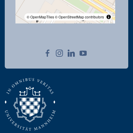
© OpenMapTiles
© OpenStreetMap contributors