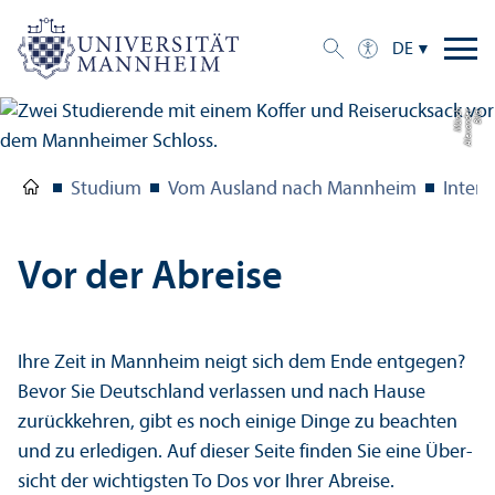
DE
h
Bil
d:
Al
e
x
a
n
d
e
r
M
ü
n
c
Studium
Vom Ausland nach Mannheim
Intern
Vor der Abreise
Ihre Zeit in Mannheim neigt sich dem Ende entgegen?
Bevor Sie Deutschland verlassen und nach Hause
zurückkehren, gibt es noch einige Dinge zu beachten
und zu erledigen. Auf dieser Seite finden Sie eine Über­
sicht der wichtigsten To Dos vor Ihrer Abreise.