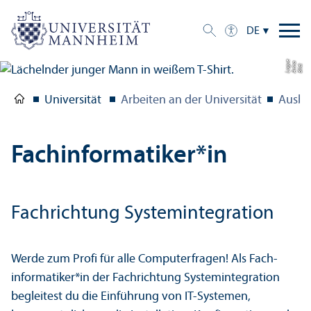
DE
e
a
Bil
d:
A
n
n
L
o
g
u
Universität
Arbeiten an der Universität
Ausbi
Fach­informatiker*in
Fach­richtung Systemintegration
Werde zum Profi für alle Computer­fragen! Als Fach­
informatiker*in der Fach­richtung Systemintegration
begleitest du die Einführung von IT-Systemen,